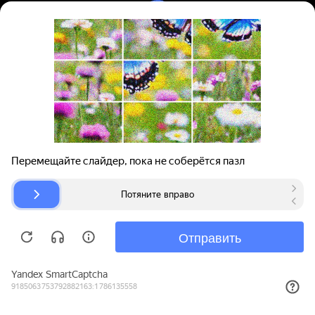
Вход | Регистрация
Поиск запчастей
О проекте
Для автокомпаний
Помощь
Авторазборки
Карта сайта
© bibinet.ru - система поиска запчастей,
авторезины и дисков
Copyright 2010-2026 Все права защищены