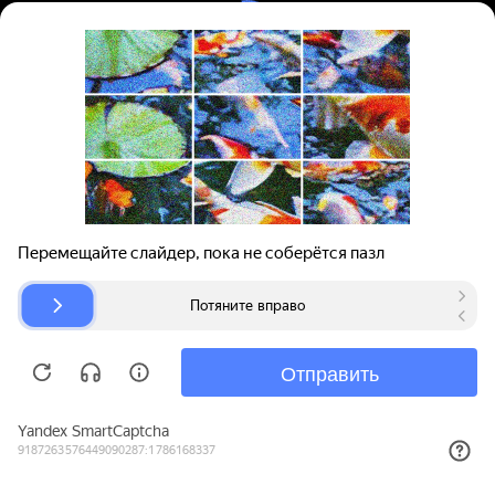
Вход | Регистрация
Поиск запчастей
О проекте
Для автокомпаний
Помощь
Авторазборки
Карта сайта
© bibinet.ru - система поиска запчастей,
авторезины и дисков
Copyright 2010-2026 Все права защищены