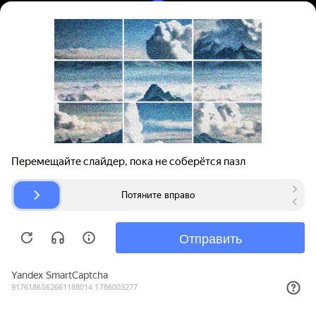
Вход | Регистрация
Поиск запчастей
О проекте
Для автокомпаний
Помощь
Авторазборки
Карта сайта
© bibinet.ru - система поиска запчастей,
авторезины и дисков
Copyright 2010-2026 Все права защищены