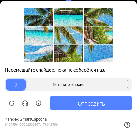
Вход | Регистрация
Поиск запчастей
О проекте
Для автокомпаний
Помощь
Авторазборки
Карта сайта
© bibinet.ru - система поиска запчастей,
авторезины и дисков
Copyright 2010-2026 Все права защищены