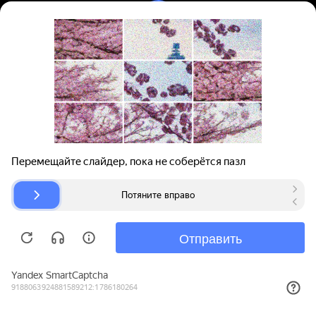
Вход | Регистрация
Поиск запчастей
О проекте
Для автокомпаний
Помощь
Авторазборки
Карта сайта
© bibinet.ru - система поиска запчастей,
авторезины и дисков
Copyright 2010-2026 Все права защищены