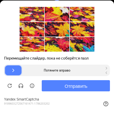
Вход | Регистрация
Поиск запчастей
О проекте
Для автокомпаний
Помощь
Авторазборки
Карта сайта
© bibinet.ru - система поиска запчастей,
авторезины и дисков
Copyright 2010-2026 Все права защищены