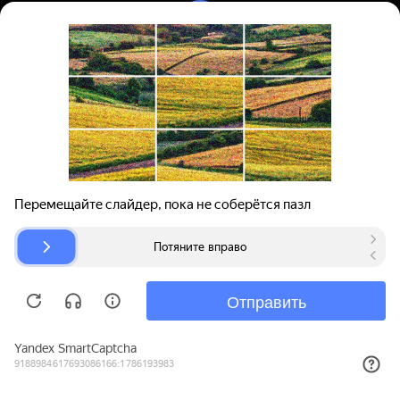
Вход | Регистрация
Поиск запчастей
О проекте
Для автокомпаний
Помощь
Авторазборки
Карта сайта
© bibinet.ru - система поиска запчастей,
авторезины и дисков
Copyright 2010-2026 Все права защищены