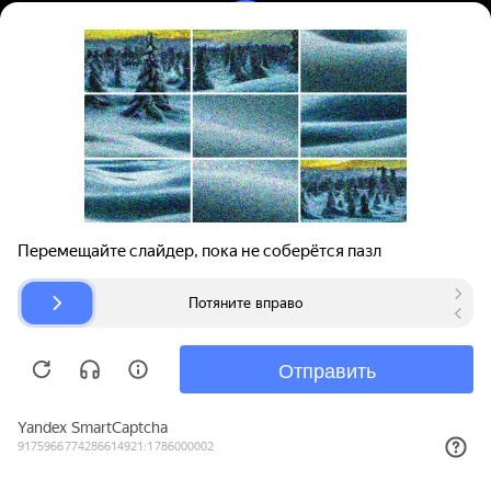
Вход | Регистрация
Поиск запчастей
О проекте
Для автокомпаний
Помощь
Авторазборки
Карта сайта
© bibinet.ru - система поиска запчастей,
авторезины и дисков
Copyright 2010-2026 Все права защищены