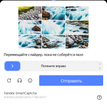
Вход | Регистрация
Поиск запчастей
О проекте
Для автокомпаний
Помощь
Авторазборки
Карта сайта
© bibinet.ru - система поиска запчастей,
авторезины и дисков
Copyright 2010-2026 Все права защищены