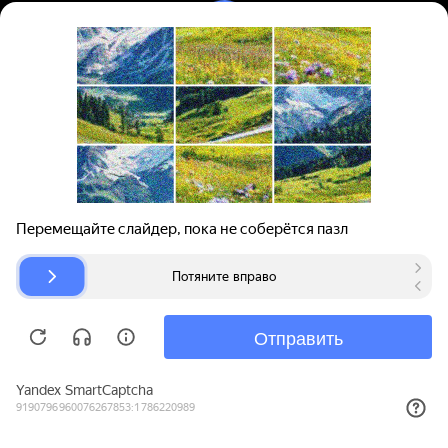
Вход | Регистрация
Поиск запчастей
О проекте
Для автокомпаний
Помощь
Авторазборки
Карта сайта
© bibinet.ru - система поиска запчастей,
авторезины и дисков
Copyright 2010-2026 Все права защищены