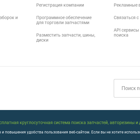
Регистрация компании
Рекламные 
зборок и
Программное обеспечение
Связаться с
для торговли запчастями
API сервисы
Разместить запчасти, шины,
поиска
диски
бесплатная круглосуточная система поиска запчастей, авторезины и
 и повышения удобства пользования веб-сайтом. Если вы не хотите использо