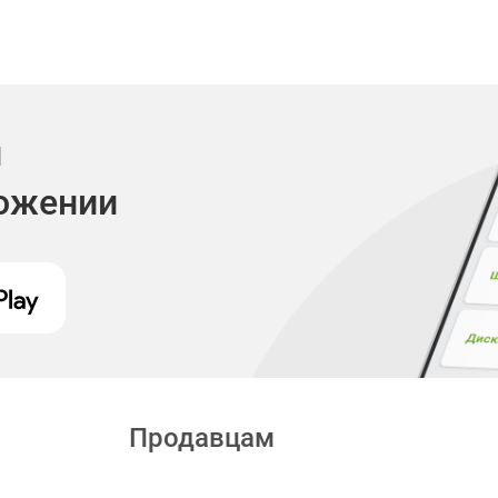
и
ложении
Продавцам