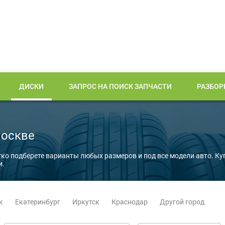
ДИСКИ
ЗАПРОС НА ПОИСК ЗАПЧАСТИ
РАЗБОР
Москве
гко подберете варианты любых размеров и под все модели авто. Ку
и.
к
Екатеринбург
Иркутск
Краснодар
Другой город