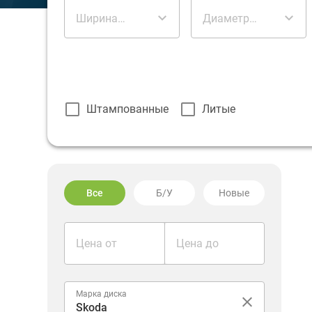
Ширина
Диаметр
диска
диска
Штампованные
Литые
Все
Б/У
Новые
Цена от
Цена до
Марка диска