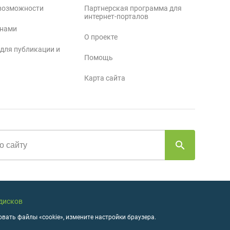
возможности
Партнерская программа для
интернет-порталов
 нами
О проекте
 для публикации и
Помощь
Карта сайта
 дисков
вать файлы «cookie», измените настройки браузера.