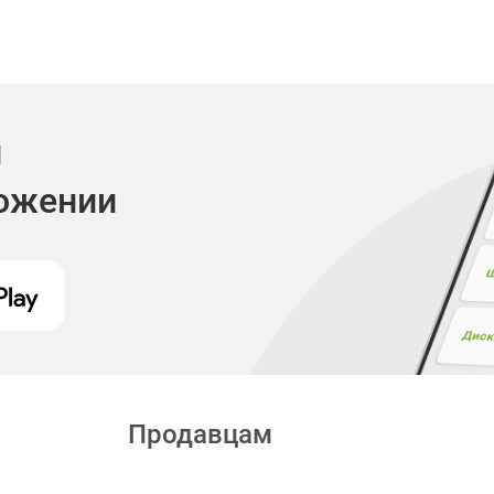
и
ложении
Продавцам