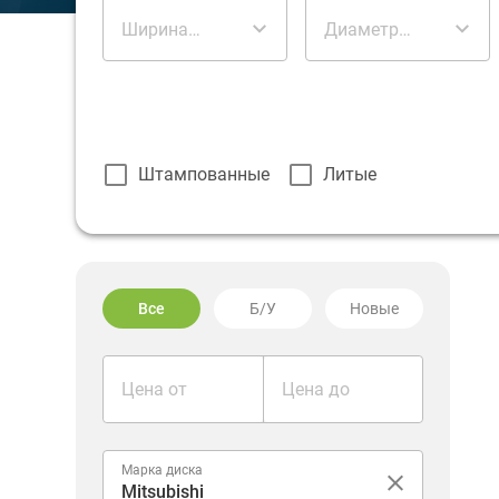
Ширина
Диаметр
диска
диска
Штампованные
Литые
Все
Б/У
Новые
Цена от
Цена до
Марка диска