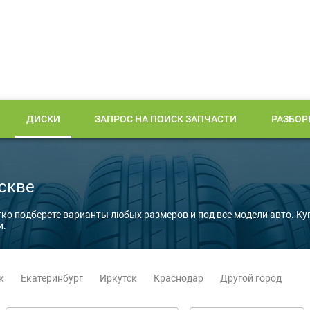
ДИСКИ
ЗАПРОС НА ПОИСК ЗАПЧАСТИ
РАЗБОР
скве
гко подберете варианты любых размеров и под все модели авто. Ку
и.
к
Екатеринбург
Иркутск
Краснодар
Другой город