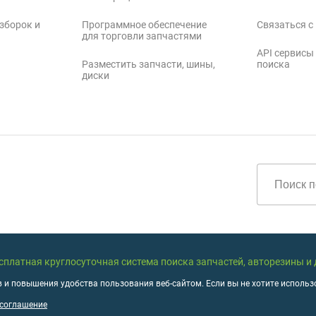
зборок и
Программное обеспечение
Связаться с
для торговли запчастями
API сервисы
Разместить запчасти, шины,
поиска
диски
бесплатная круглосуточная система поиска запчастей, авторезины и
 и повышения удобства пользования веб-сайтом. Если вы не хотите использо
 соглашение