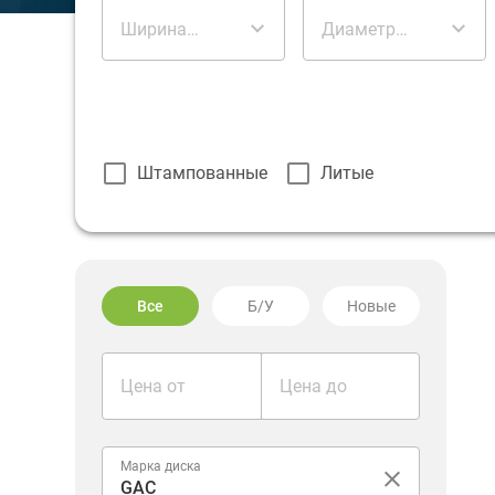
Ширина
Диаметр
диска
диска
Штампованные
Литые
Все
Б/У
Новые
Цена от
Цена до
Марка диска