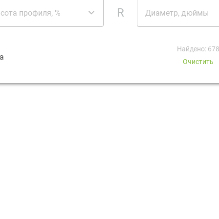
R
сота профиля, %
Диаметр, дюймы
Найдено: 67
а
Очистить