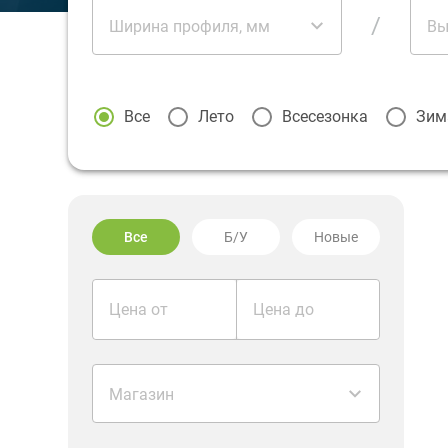
/
Ширина профиля, мм
Вы
Все
Лето
Всесезонка
Зим
Все
Б/У
Новые
Цена от
Цена до
Магазин