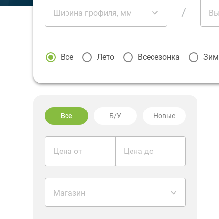
/
Ширина профиля, мм
Вы
Все
Лето
Всесезонка
Зим
Все
Б/У
Новые
Цена от
Цена до
Магазин