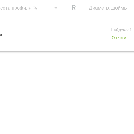
R
сота профиля, %
Диаметр, дюймы
Найдено: 1
а
Очистить