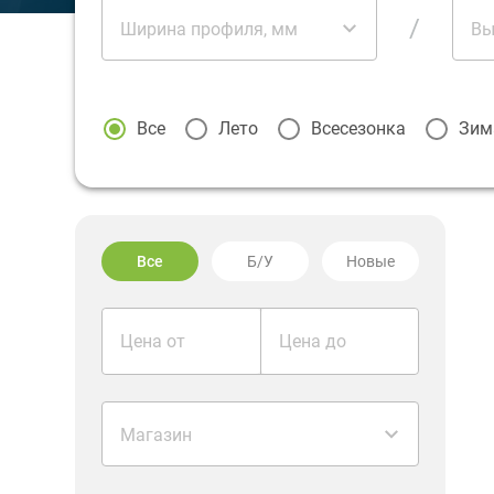
/
Ширина профиля, мм
Вы
Все
Лето
Всесезонка
Зим
Все
Б/У
Новые
Цена от
Цена до
Магазин