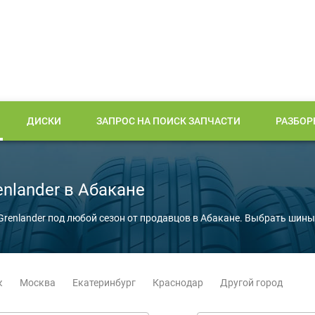
ДИСКИ
ЗАПРОС НА ПОИСК ЗАПЧАСТИ
РАЗБОР
nlander в Абакане
Grenlander под любой сезон от продавцов в Абакане. Выбрать шин
к
Москва
Екатеринбург
Краснодар
Другой город