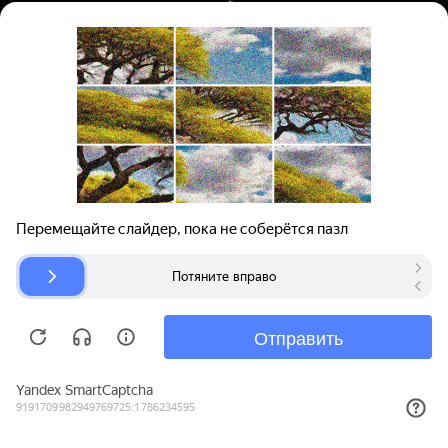
Вход | Регистрация
Поиск запчастей
О проекте
Для автокомпаний
Помощь
Авторазборки
Карта сайта
© bibinet.ru - система поиска запчастей,
авторезины и дисков
Copyright 2010-2026 Все права защищены