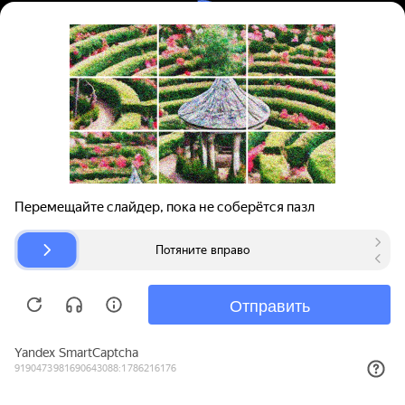
Вход | Регистрация
Поиск запчастей
О проекте
Для автокомпаний
Помощь
Авторазборки
Карта сайта
© bibinet.ru - система поиска запчастей,
авторезины и дисков
Copyright 2010-2026 Все права защищены