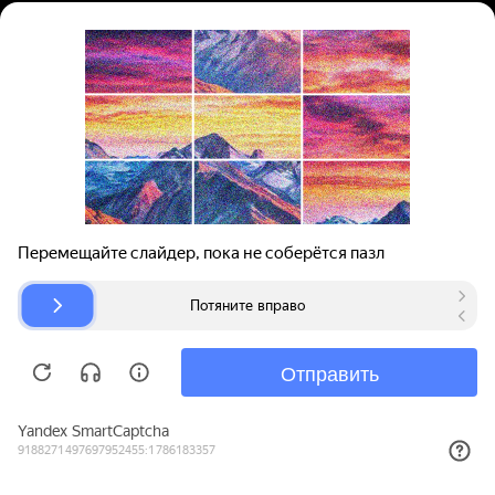
Вход | Регистрация
Поиск запчастей
О проекте
Для автокомпаний
Помощь
Авторазборки
Карта сайта
© bibinet.ru - система поиска запчастей,
авторезины и дисков
Copyright 2010-2026 Все права защищены