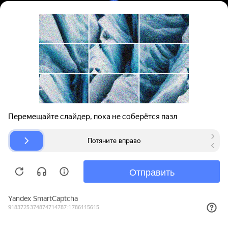
Вход | Регистрация
Поиск запчастей
О проекте
Для автокомпаний
Помощь
Авторазборки
Карта сайта
© bibinet.ru - система поиска запчастей,
авторезины и дисков
Copyright 2010-2026 Все права защищены