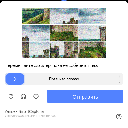
Вход | Регистрация
Поиск запчастей
О проекте
Для автокомпаний
Помощь
Авторазборки
Карта сайта
© bibinet.ru - система поиска запчастей,
авторезины и дисков
Copyright 2010-2026 Все права защищены