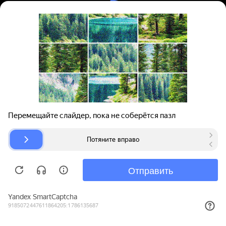
Вход | Регистрация
Поиск запчастей
О проекте
Для автокомпаний
Помощь
Авторазборки
Карта сайта
© bibinet.ru - система поиска запчастей,
авторезины и дисков
Copyright 2010-2026 Все права защищены