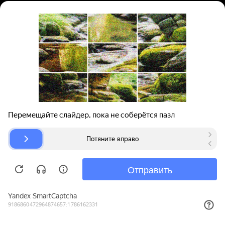
Вход | Регистрация
Поиск запчастей
О проекте
Для автокомпаний
Помощь
Авторазборки
Карта сайта
© bibinet.ru - система поиска запчастей,
авторезины и дисков
Copyright 2010-2026 Все права защищены