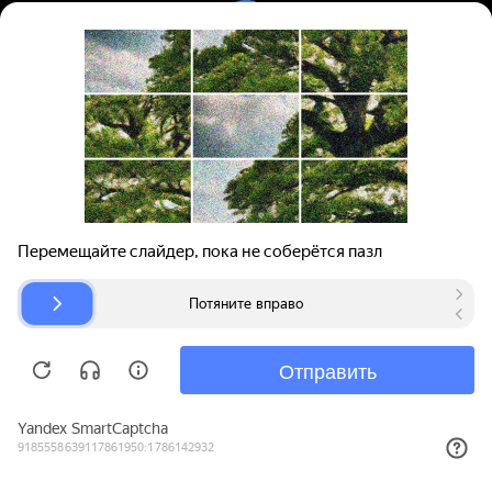
Вход | Регистрация
Поиск запчастей
О проекте
Для автокомпаний
Помощь
Авторазборки
Карта сайта
© bibinet.ru - система поиска запчастей,
авторезины и дисков
Copyright 2010-2026 Все права защищены