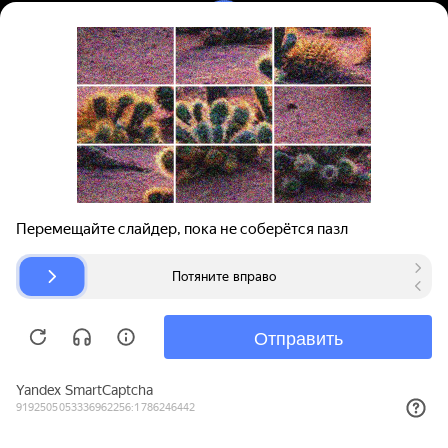
Вход | Регистрация
Поиск запчастей
О проекте
Для автокомпаний
Помощь
Авторазборки
Карта сайта
© bibinet.ru - система поиска запчастей,
авторезины и дисков
Copyright 2010-2026 Все права защищены