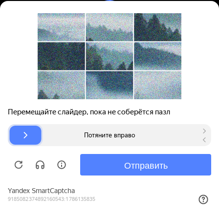
Вход | Регистрация
Поиск запчастей
О проекте
Для автокомпаний
Помощь
Авторазборки
Карта сайта
© bibinet.ru - система поиска запчастей,
авторезины и дисков
Copyright 2010-2026 Все права защищены