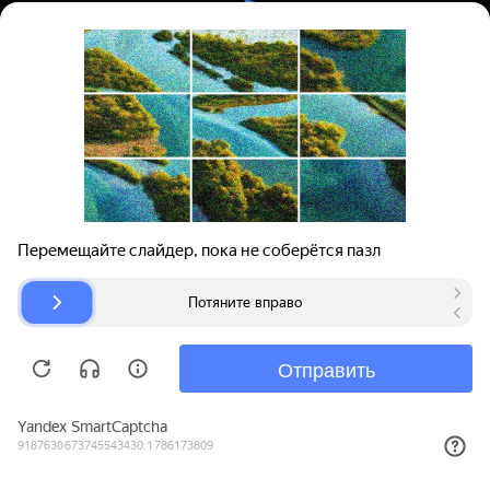
Вход | Регистрация
Поиск запчастей
О проекте
Для автокомпаний
Помощь
Авторазборки
Карта сайта
© bibinet.ru - система поиска запчастей,
авторезины и дисков
Copyright 2010-2026 Все права защищены