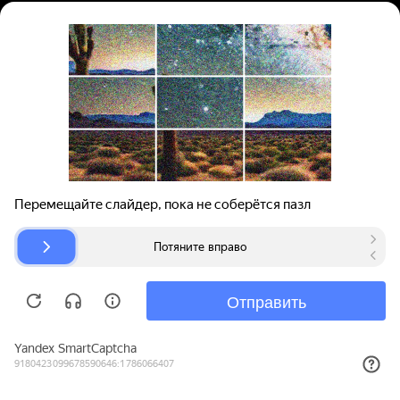
Вход | Регистрация
Поиск запчастей
О проекте
Для автокомпаний
Помощь
Авторазборки
Карта сайта
© bibinet.ru - система поиска запчастей,
авторезины и дисков
Copyright 2010-2026 Все права защищены