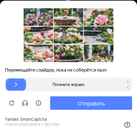
Вход | Регистрация
Поиск запчастей
О проекте
Для автокомпаний
Помощь
Авторазборки
Карта сайта
© bibinet.ru - система поиска запчастей,
авторезины и дисков
Copyright 2010-2026 Все права защищены