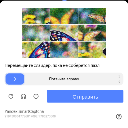
Вход | Регистрация
Поиск запчастей
О проекте
Для автокомпаний
Помощь
Авторазборки
Карта сайта
© bibinet.ru - система поиска запчастей,
авторезины и дисков
Copyright 2010-2026 Все права защищены