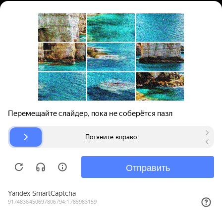
Вход | Регистрация
Поиск запчастей
О проекте
Для автокомпаний
Помощь
Авторазборки
Карта сайта
© bibinet.ru - система поиска запчастей,
авторезины и дисков
Copyright 2010-2026 Все права защищены