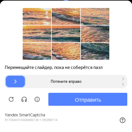
Вход | Регистрация
Поиск запчастей
О проекте
Для автокомпаний
Помощь
Авторазборки
Карта сайта
© bibinet.ru - система поиска запчастей,
авторезины и дисков
Copyright 2010-2026 Все права защищены