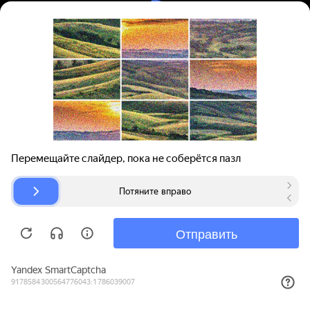
Вход | Регистрация
Поиск запчастей
О проекте
Для автокомпаний
Помощь
Авторазборки
Карта сайта
© bibinet.ru - система поиска запчастей,
авторезины и дисков
Copyright 2010-2026 Все права защищены