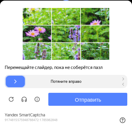
Вход | Регистрация
Поиск запчастей
О проекте
Для автокомпаний
Помощь
Авторазборки
Карта сайта
© bibinet.ru - система поиска запчастей,
авторезины и дисков
Copyright 2010-2026 Все права защищены