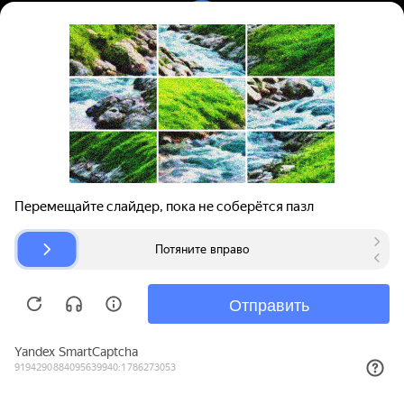
Вход | Регистрация
Поиск запчастей
О проекте
Для автокомпаний
Помощь
Авторазборки
Карта сайта
© bibinet.ru - система поиска запчастей,
авторезины и дисков
Copyright 2010-2026 Все права защищены