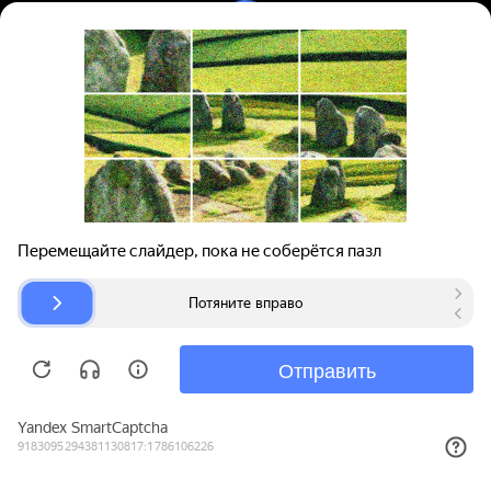
Вход | Регистрация
Поиск запчастей
О проекте
Для автокомпаний
Помощь
Авторазборки
Карта сайта
© bibinet.ru - система поиска запчастей,
авторезины и дисков
Copyright 2010-2026 Все права защищены