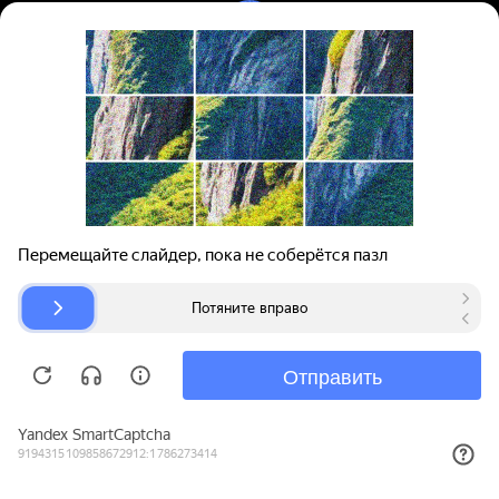
Вход | Регистрация
Поиск запчастей
О проекте
Для автокомпаний
Помощь
Авторазборки
Карта сайта
© bibinet.ru - система поиска запчастей,
авторезины и дисков
Copyright 2010-2026 Все права защищены