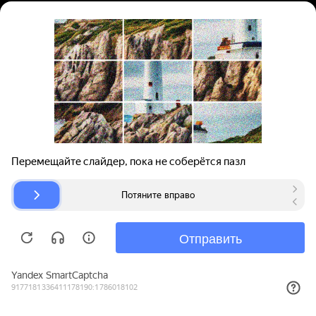
Вход | Регистрация
Поиск запчастей
О проекте
Для автокомпаний
Помощь
Авторазборки
Карта сайта
© bibinet.ru - система поиска запчастей,
авторезины и дисков
Copyright 2010-2026 Все права защищены