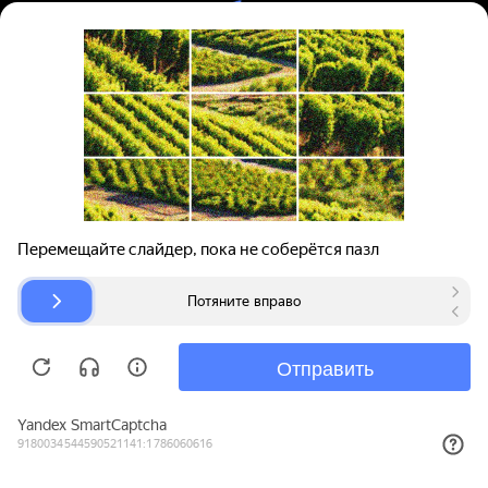
Вход | Регистрация
Поиск запчастей
О проекте
Для автокомпаний
Помощь
Авторазборки
Карта сайта
© bibinet.ru - система поиска запчастей,
авторезины и дисков
Copyright 2010-2026 Все права защищены