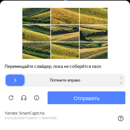
Вход | Регистрация
Поиск запчастей
О проекте
Для автокомпаний
Помощь
Авторазборки
Карта сайта
© bibinet.ru - система поиска запчастей,
авторезины и дисков
Copyright 2010-2026 Все права защищены