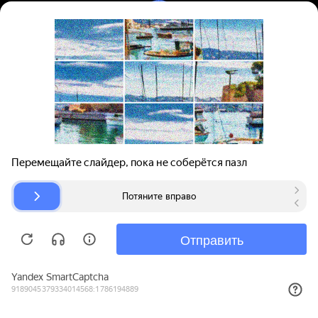
Вход | Регистрация
Поиск запчастей
О проекте
Для автокомпаний
Помощь
Авторазборки
Карта сайта
© bibinet.ru - система поиска запчастей,
авторезины и дисков
Copyright 2010-2026 Все права защищены