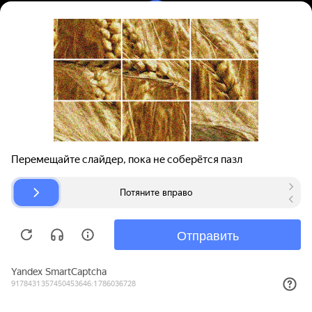
Вход | Регистрация
Поиск запчастей
О проекте
Для автокомпаний
Помощь
Авторазборки
Карта сайта
© bibinet.ru - система поиска запчастей,
авторезины и дисков
Copyright 2010-2026 Все права защищены