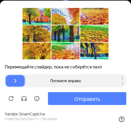
Вход | Регистрация
Поиск запчастей
О проекте
Для автокомпаний
Помощь
Авторазборки
Карта сайта
© bibinet.ru - система поиска запчастей,
авторезины и дисков
Copyright 2010-2026 Все права защищены