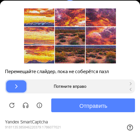
Вход | Регистрация
Поиск запчастей
О проекте
Для автокомпаний
Помощь
Авторазборки
Карта сайта
© bibinet.ru - система поиска запчастей,
авторезины и дисков
Copyright 2010-2026 Все права защищены