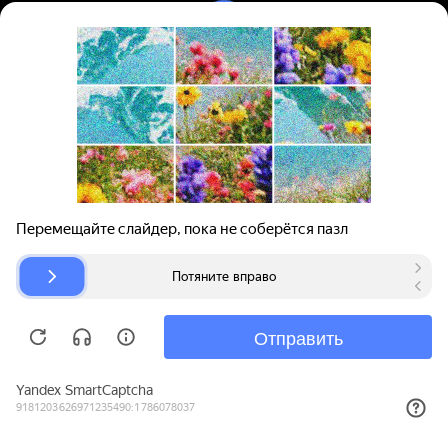
Вход | Регистрация
Поиск запчастей
О проекте
Для автокомпаний
Помощь
Авторазборки
Карта сайта
© bibinet.ru - система поиска запчастей,
авторезины и дисков
Copyright 2010-2026 Все права защищены