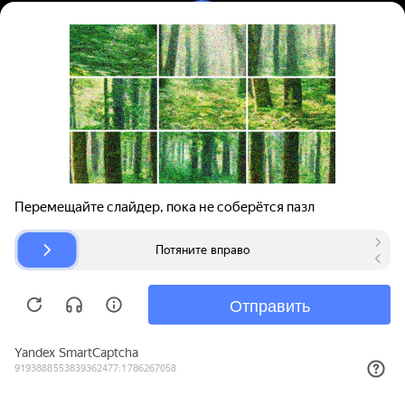
Вход | Регистрация
Поиск запчастей
О проекте
Для автокомпаний
Помощь
Авторазборки
Карта сайта
© bibinet.ru - система поиска запчастей,
авторезины и дисков
Copyright 2010-2026 Все права защищены