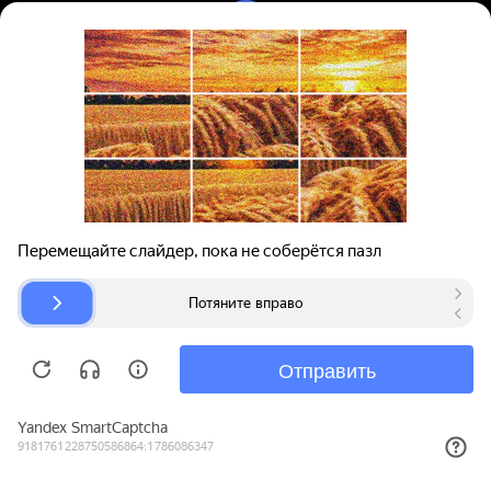
Вход | Регистрация
Поиск запчастей
О проекте
Для автокомпаний
Помощь
Авторазборки
Карта сайта
© bibinet.ru - система поиска запчастей,
авторезины и дисков
Copyright 2010-2026 Все права защищены