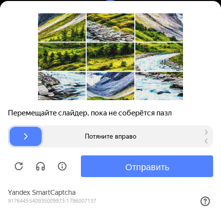
Вход | Регистрация
Поиск запчастей
О проекте
Для автокомпаний
Помощь
Авторазборки
Карта сайта
© bibinet.ru - система поиска запчастей,
авторезины и дисков
Copyright 2010-2026 Все права защищены