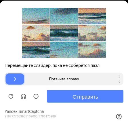
Вход | Регистрация
Поиск запчастей
О проекте
Для автокомпаний
Помощь
Авторазборки
Карта сайта
© bibinet.ru - система поиска запчастей,
авторезины и дисков
Copyright 2010-2026 Все права защищены