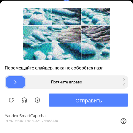
Вход | Регистрация
Поиск запчастей
О проекте
Для автокомпаний
Помощь
Авторазборки
Карта сайта
© bibinet.ru - система поиска запчастей,
авторезины и дисков
Copyright 2010-2026 Все права защищены